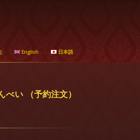
先
English
日本語
んべい （予約注文）