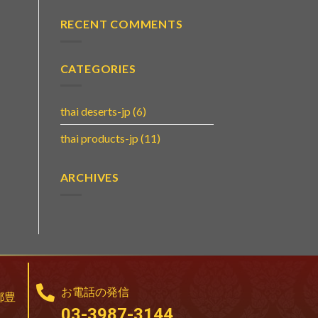
RECENT COMMENTS
CATEGORIES
thai deserts-jp
(6)
thai products-jp
(11)
ARCHIVES
お電話の発信
都豊
03-3987-3144