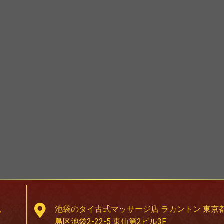
池袋のタイ古式マッサージ店 ラカントン 東京
島区池袋2-22-5 東仙第2ビル3F