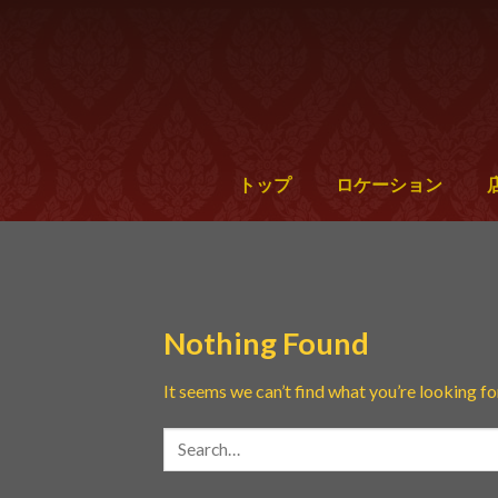
トップ
ロケーション
Nothing Found
It seems we can’t find what you’re looking fo